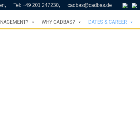
en,
Tel: +49 201 247230,
cadbas@cadbas.de
ANAGEMENT?
WHY CADBAS?
DATES & CAREER