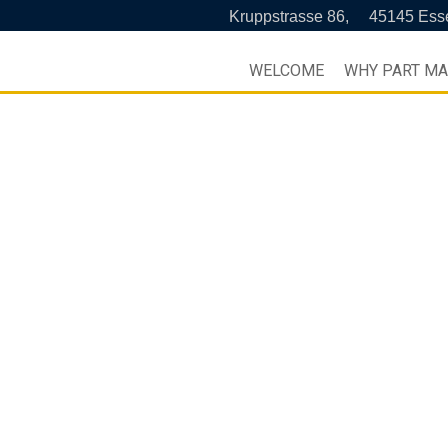
Kruppstrasse 86,
45145 Ess
WELCOME
WHY PART M